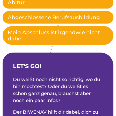
Abitur
Abgeschlossene Berufsausbildung
Mein Abschluss ist irgendwie nicht
dabei
LET'S GO!
Du weißt noch nicht so richtig, wo du
hin möchtest? Oder du weißt es
schon ganz genau, brauchst aber
noch ein paar Infos?
Der BIWENAV hilft dir dabei, dich zu