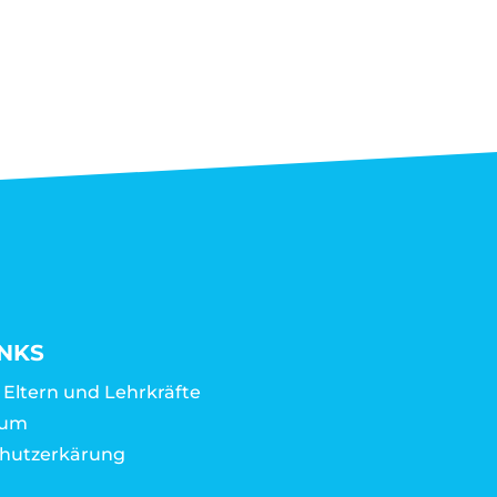
INKS
r Eltern und Lehrkräfte
sum
hutzerkärung