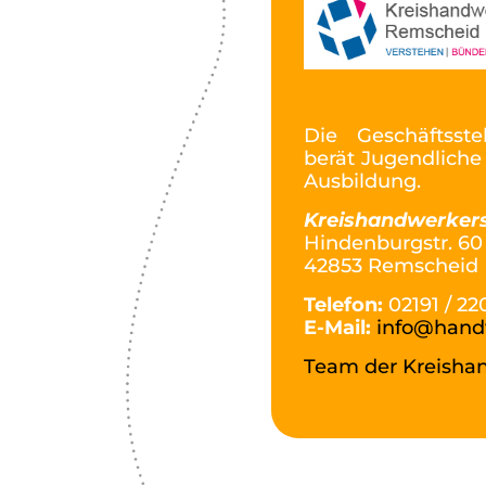
Die Geschäftsst
berät Jugendliche
Ausbildung.
Kreishandwerker
Hindenburgstr. 60
42853 Remscheid
Telefon:
02191 / 22
E-Mail:
info@hand
Team der Kreisha