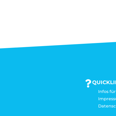
QUICKL
Infos fü
Impres
Datensc