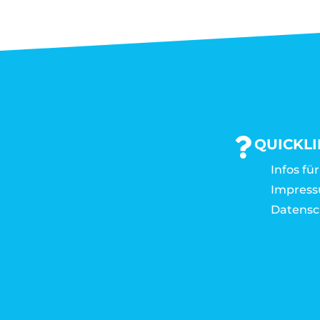
QUICKL
Infos fü
Impres
Datensc