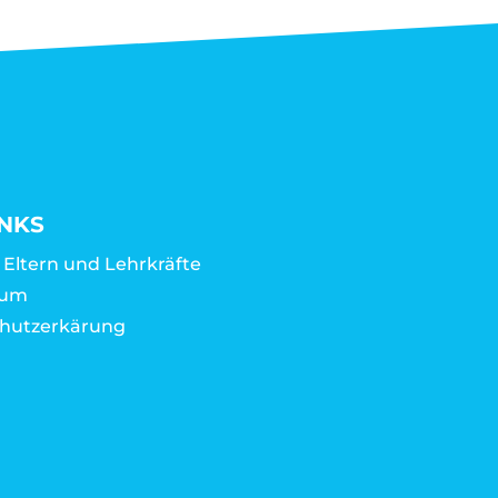
INKS
r Eltern und Lehrkräfte
sum
hutzerkärung