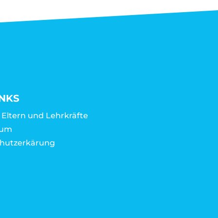
INKS
r Eltern und Lehrkräfte
sum
hutzerkärung