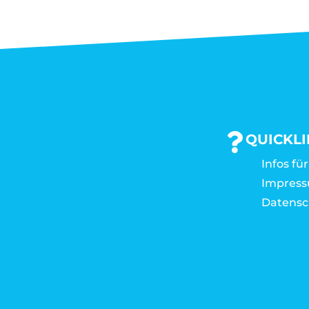
QUICKL
Infos fü
Impres
Datensc