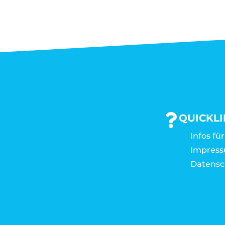
QUICKL
Infos fü
Impres
Datensc