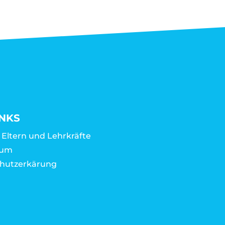
INKS
r Eltern und Lehrkräfte
sum
hutzerkärung